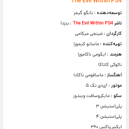
The Evil Within PS4
توسعه‌دهنده
: تانگو گیمز
ناشر
The Evil Within PS4
: بتزدا
کارگردان
: شینجی میکامی
تهیه‌کننده
: ماساتو کیمورا
هنرمند
: ایکومی ناکامورا
نائوکی کاتاکا
آهنگساز
: ماسافومی تاکادا
موتور
: آی‌دی تک ۵
سکو
: مایکروسافت ویندوز
پلی‌استیشن ۳
پلی‌استیشن ۴
ایکس‌باکس ۳۶۰