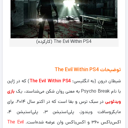
The Evil Within PS4 (کارکرده)
توضیحات
The Evil Within PS4
شیطان درون (به انگلیسی:
The Evil Within PS4
) که در ژاپن
با نام Psycho Break به معنی روان شکن می‌شناسند، یک
بازی
ویدئویی
در سبک ترس و بقا است که در اکتبر سال ۲۰۱۴، برای
مایکروسافت ویندوز، پلی‌استیشن ۳، پلی‌استیشن ۴،
اکس‌باکس ۳۶۰ و اکس‌باکس وان عرضه شده‌است.
The Evil