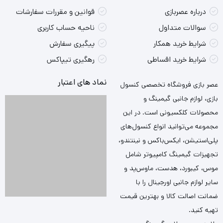
سرویس پخش Xbox Cloud Gaming و سرویس‌های آنلاینی
دسترسی سریع
خدمات مشتریان
مانند شبکه Xbox و Xbox Game Pass را به بازار معرفی کرده
است. این برند توسط Microsoft Gaming، یکی از بخش‌های
درباره عصربازی
قوانین و مقررات سفارشات
شرکت بزرگ مایکروسافت پشتیبانی می‌شود.
سوالات متداول
ناحیه حساب کاربری
شرایط خرید همکار
پیگیری سفارش
در این مقاله قصد داریم ویژگی‌های انواع کنسول‌های Xbox را
شرایط خرید اقساطی
رهگیری تیپاکس
بررسی کرده و شما را در خرید این کنسول خانگی راهنمایی کنیم.
نماد های اعتبار
عصر بازی فروشگاه تخصصی کنسول
بازی، لوازم جانبی گیمینگ و
محصولات کلکسیونی است. در این
مجموعه می‌توانید انواع کنسول‌های
پلی‌استیشن، ایکس‌باکس و نینتندو،
تجهیزات گیمینگ کامپیوتر شامل
موس، کیبورد، هدست، ماوس‌پد و
سایر لوازم جانبی اورجینال را با