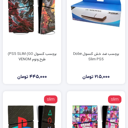
برچسب ضد خش کنسول Dobe
برچسب کنسول PS5 SLIM (GO)
Slim PS5
طرح ونوم VENOM
215,000
تومان
445,000
تومان
slim
slim