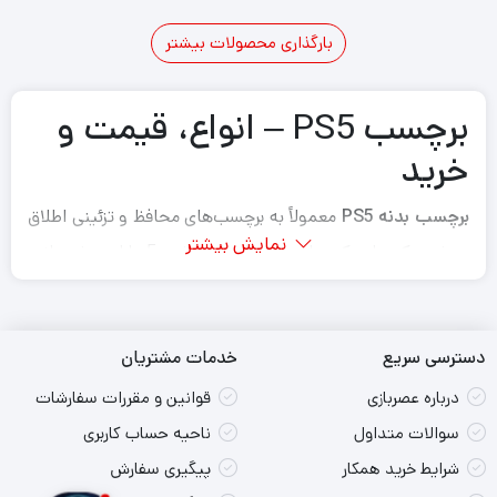
بارگذاری محصولات بیشتر
7
6
5
4
3
2
1
برچسب PS5 – انواع، قیمت و
خرید
برچسب بدنه PS5
معمولاً به برچسب‌های محافظ و تزئینی اطلاق
نمایش بیشتر
می‌شود که برای کنسول بازی پلی استیشن 5 طراحی شدهاند.
برچسب‌ها روکش‌های چسبی هستند که به بدنه بیرونی PS5
می‌چسبند و لایه‌ای محافظتی در برابر خراش، اثر انگشت و
دسترسی سریع
خدمات مشتریان
آسیب‌های جزئی ایجاد می‌کنند. علاوه بر این، برچسب‌های PS5
به دلیل توانایی ا در شخصی سازی ظاهر کنسول با رنگ‌ها،
درباره عصربازی
قوانین و مقررات سفارشات
الگوها و طرح‌های مختلف در میان گیمرها بسیار محبوب
سوالات متداول
ناحیه حساب کاربری
هستند.
شرایط خرید همکار
پیگیری سفارش