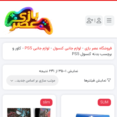
|
فروشگاه عصر بازی
-
لوازم جانبی کنسول
-
لوازم جانبی PS5
-
کاور و
برچسب بدنه کنسول PS5
Sorted
نمایش 1–35 از 241 نتیجه
by
نمایش فیلترها
latest
slim
SLIM