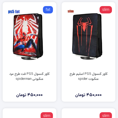
fat
slim
کاور کنسول PS5 اسلیم طرح
کاور کنسول PS5 فت طرح مرد
عنکبوت spider
عنکبوتی spiderman
450,000
تومان
450,000
تومان
slim
slim