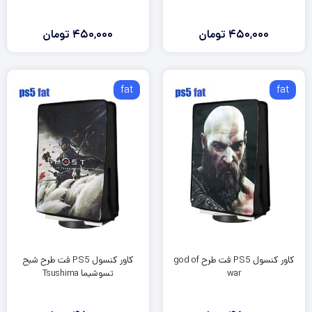
450,000
تومان
450,000
تومان
fat
fat
کاور کنسول PS5 فت طرح god of
کاور کنسول PS5 فت طرح شبح
war
تسوشیما Tsushima