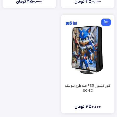
450,000
تومان
450,000
تومان
fat
کاور کنسول PS5 فت طرح سونیک
SONIC
450,000
تومان