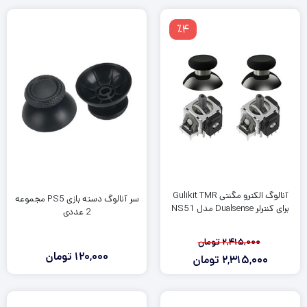
٪4
آنالوگ الکترو مگنتی Gulikit TMR
سر آنالوگ دسته بازی PS5 مجموعه
برای کنترلر Dualsense مدل NS51
2 عددی
2,415,000
تومان
120,000
تومان
2,315,000
تومان
قیمت
قیمت
فعلی:
اصلی:
2,315,000
2,415,000