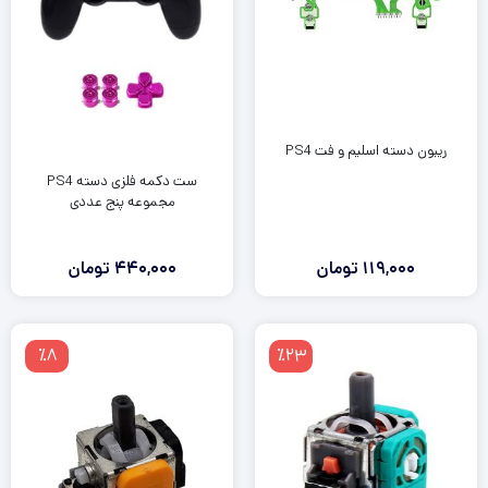
ریبون دسته اسلیم و فت PS4
ست دکمه فلزی دسته PS4
مجموعه پنج عددی
119,000
تومان
440,000
تومان
٪8
٪23