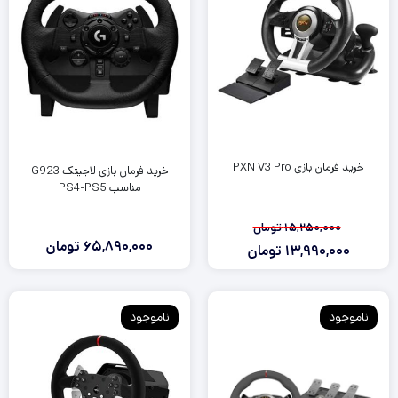
خرید فرمان بازی PXN V3 Pro
خرید فرمان بازی لاجیتک G923
مناسب PS4-PS5
15,250,000
تومان
65,890,000
تومان
13,990,000
تومان
قیمت
قیمت
فعلی:
اصلی:
15,250,000
13,990,000
ناموجود
ناموجود
تومان
تومان.
بود.