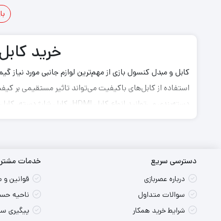
550,000
495,000
775,000
850,000
با
3
2
1
تومان
تومان.
تومان
تومان.
بود.
بود.
خرید کابل
کابل و مبدل کنسول بازی از مهم‌ترین لوازم جانبی مورد نیاز 
استفاده از کابل‌های باکیفیت می‌تواند تاثیر مستقیمی بر کیف
مختلف مانند پلی استیشن، ایکس باکس، نینتندو و هدست‌های
انواع کابل کنسول بازی
برای راه‌اندازی و استفاده از کنسول‌های بازی به کابل‌های مخ
دسترسی سریع
خدمات مشتری
مناسب می‌تواند از بروز مشکلاتی مانند افت کیفیت تصویر، ق
درباره عصربازی
قوانین و 
سوالات متداول
ناحیه حسا
کابل HDMI کنسول بازی
شرایط خرید همکار
پیگیری س
کابل شارژ دسته بازی