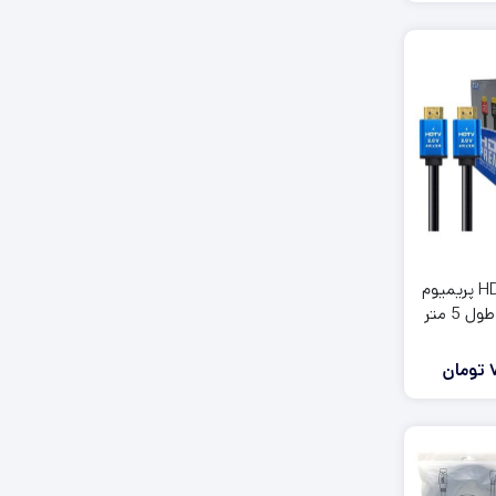
کابل HDMI 4K پریمیوم
تومان