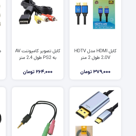
کابل تصویر کامپوننت AV
کابل HDMI مدل HDTV
به PS2 طول 2.4 متر
2.0V طول 2 متر
264,000
تومان
379,000
تومان