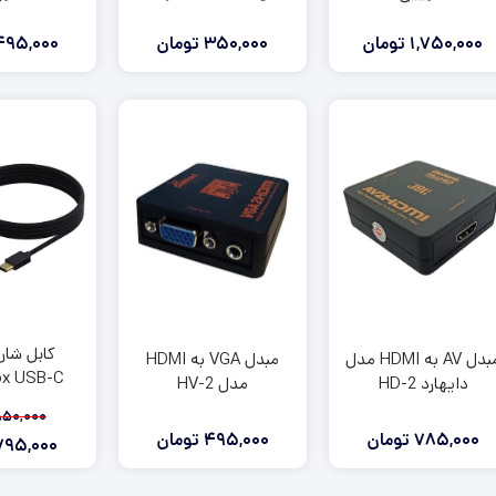
DieHard
1,750,000
تومان
350,000
تومان
495,000
کابل شارژ
مبدل AV به HDMI مدل
مبدل VGA به HDMI
ox USB-C
دایهارد HD-2
مدل HV-2
مناسب دوال
850,000
P501
785,000
تومان
495,000
تومان
795,000
ق
ق
ف
ا