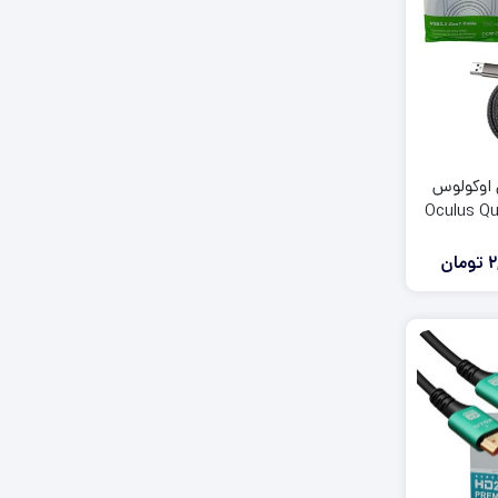
 اوکولوس
 Oculus Quest
L
2
تومان