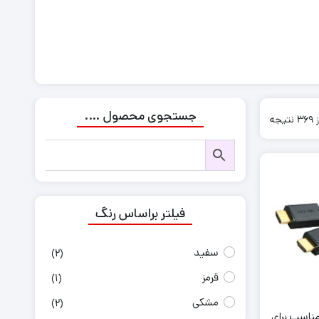
جستجوی محصول ….
Sorted
by
latest
فیلتر براساس رنگ
سفید
(2)
قرمز
(1)
مشکی
(2)
بل HDMI مناسب برای