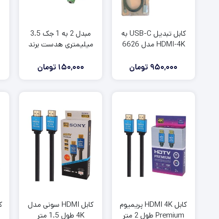
کابل تبدیل USB-C به
مبدل 2 به 1 جک 3.5
HDMI-4K مدل 6626
میلیمتری هدست برند
Hunterspider
950,000
تومان
150,000
تومان
کابل HDMI 4K پریمیوم
کابل HDMI سونی مدل
Premium طول 2 متر
4K طول 1.5 متر