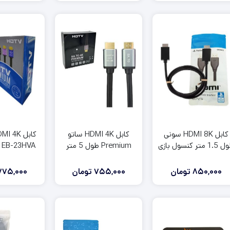
فعلی:
اصلی:
345,000
400,000
تومان
تومان.
بود.
کابل HDMI 8K سونی
کابل HDMI 4K ساتو
طول 1.5 متر کنسول بازی
Premium طول 5 متر
EB-23HVA طول 5 متر
PS5
850,000
تومان
755,000
تومان
775,000