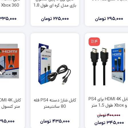
طول 1 متر
بازی مدل کره ای طول 1.8
Xbox 360 طول 2 متر
متر
295,000
تومان
225,000
تومان
,335,000
٪14
کابل HDMI 4K برای PS4
کابل شارژ دسته PS4 فله
و Xbox طول 1.5 متر
80 سانتیمتر
BOX
400,000
تومان
435,000
تومان
295,000
345,000
تومان
قیمت
قیمت