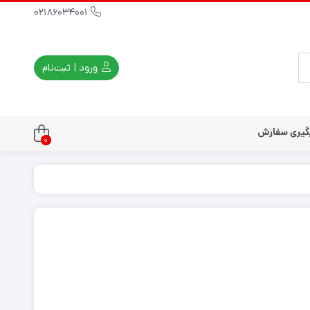
02186034001
ورود | ثبت‌نام
گیری سفارش
0
تندو
تی و کلاسیک
ی استیشن 3
ی استیشن 2
ی استیشن VR
ت دسته کنسول