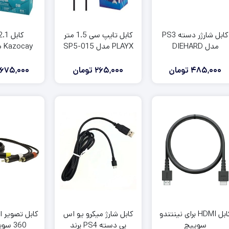
کابل شارژر دسته PS3
کابل تایپ سی 1.5 متر
کابل
مدل DIEHARD
PLAYX مدل SP5-015
Kazocay طول 5 متر
485,000
تومان
265,000
تومان
,675,000
کابل HDMI برای نینتندو
کابل شارژ میکرو یو اس
کابل تصویر 
سوییچ
بی دسته PS4 برند
360 سوپر اسلیم