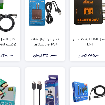
مبدل HDMI به AV مدل
کابل شارژ دوال شاک
کابل اتصال
HD-1
PS4 رو دستگاهی
کوئست
ink
785,000
تومان
350,000
تومان
,760,000