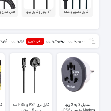
روکش آنالوگ دسته PS5
روکش آنالوگ دسته PS4
روکش و محافظ دسته PS5
روکش و محافظ دسته PS4
کابل تصویر و صدا
آداپتور و کابل برق
کابل شارژ و دی
فرمان بازی PS5
فرمان بازی PS4
محبوب‌ترین
پرفروش‌ترین
جدیدترین
ارزان‌ترین
گران‌ت
تبدیل 3 به 2 برق
کابل برق PS4 و PS5 سه
Marken مناسب PS5 و
پین 1.5 متری