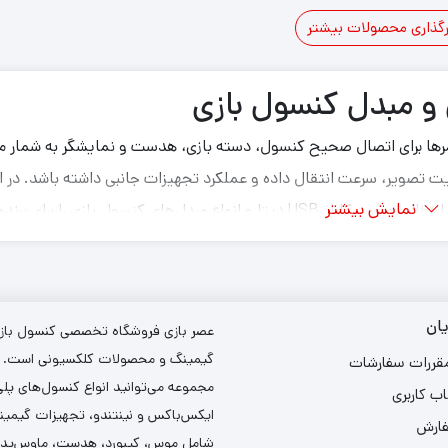
0
0
رگذاری محصولات بیشتر
11
10
9
…
4
ت
ت
ب
 و مبدل کنسول بازی
گیمرها برای اتصال صحیح کنسول، دسته بازی، هدست و نمایشگر به شمار می
یت تصویر، سرعت انتقال داده و عملکرد تجهیزات جانبی داشته باشد. در ا
نمایش بیشتر
دسته‌بندی می‌توانید انواع کابل HDMI، کابل شارژ دسته، کابل انتقال تصویر، کابل USB دیتا و انواع مبدل‌های کنسول بازی را برای
 واقعیت مجازی مشاهده و خریداری کنید.
تلفی نیاز خواهید داشت. هر کابل وظیفه مشخصی را بر عهده دارد و انتخاب
ان
عصر بازی فروشگاه تخصصی کنسول بازی،
طعی اتصال یا کاهش سرعت انتقال اطلاعات جلوگیری کند.
گیمینگ و محصولات کلکسیونی است. د
مقررات سفارشات
مجموعه می‌توانید انواع کنسول‌های پل
ب کاربری
ایکس‌باکس و نینتندو، تجهیزات گیمین
فارش
شامل موس، کیبورد، هدست، ماوس‌پد و 