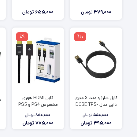
379,000
تومان
655,000
تومان
٪9
٪10
کابل شارژ و دیتا 3 متری
کابل HDMI هوری
دابی مدل DOBE TP5-
مخصوص PS4 و PS5
3585
طول 2 متر
550,000
تومان
850,000
تومان
495,000
تومان
775,000
تومان
قیمت
قیمت
قیمت
قیمت
فعلی:
اصلی:
فعلی:
اصلی: