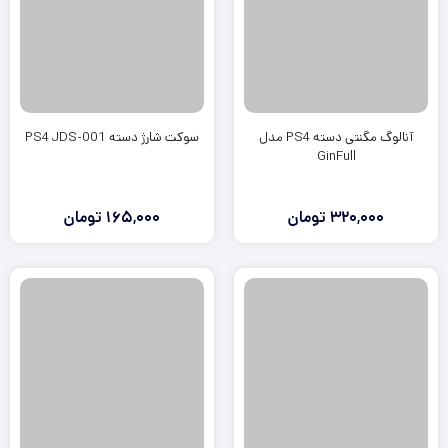
آنالوگ مگنتی دسته PS4 مدل
سوکت شارژ دسته PS4 JDS-001
GinFull
320,000
تومان
165,000
تومان