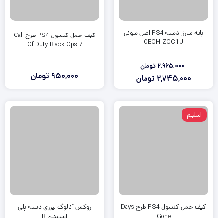
پایه شارژر دسته PS4 اصل سونی
کیف حمل کنسول PS4 طرح Call
CECH-ZCC1U
Of Duty Black Ops 7
2,965,000
تومان
950,000
تومان
2,745,000
تومان
قیمت
قیمت
فعلی:
اصلی:
2,745,000
2,965,000
اسلیم
تومان
تومان.
بود.
کیف حمل کنسول PS4 طرح Days
روکش آنالوگ لیزری دسته پلی
Gone
استیشن B