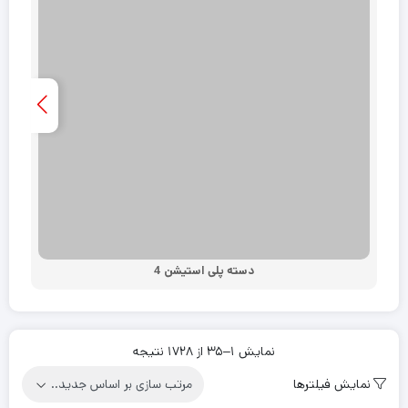
دسته پلی استیشن 4
Sorted
نمایش 1–35 از 1728 نتیجه
by
نمایش فیلترها
latest