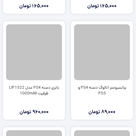
165,000
تومان
165,000
تومان
پتانسیومتر آنالوگ دسته PS4 و
باتری دسته PS4 مدل LIP1522
PS5
ظرفیت 1000mAh
89,000
تومان
960,000
تومان