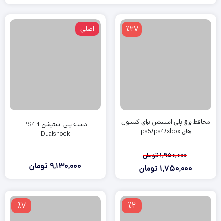
٪27
اصلی
محافظ برق پلی استیشن برای کنسول
دسته پلی استیشن 4 PS4
های ps5/ps4/xbox
Dualshock
1,950,000
تومان
9,130,000
تومان
1,750,000
تومان
قیمت
قیمت
فعلی:
اصلی:
1,750,000
1,950,000
٪7
٪2
تومان
تومان.
بود.