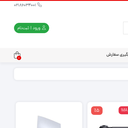
02186034001
ورود | ثبت‌نام
گیری سفارش
0
تندو
تی و کلاسیک
ی استیشن 3
ی استیشن 2
ی استیشن VR
٪5
2 ترابایت اروپا ورژن 7121
ت دسته کنسول