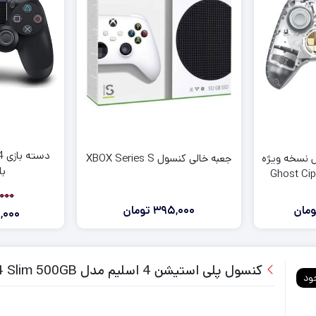
آنالوگ دسته ایکس باکس series
روکش و محافظ دسته series
فرمان بازی ایکس باکس series
لوازم جانبی ایکس باکس وان
لوازم جانبی ایکس باکس 360
 نسخه ویژه
جعبه خالی کنسول XBOX Series S
بات
Ghost Cip
000
ومان
395,000
تومان
,000
کنسول پلی استیشن 4 اسلیم مدل Playstation 4 Slim 500GB
ود