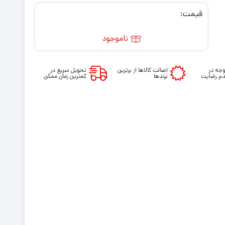
4.00
از
قیمت:
5 امتیاز
مشتری
ناموجود
جه در
اصالت کالاها از برترین
تحویل سریع در
م رضایت
برندها
کمترین زمان ممکن