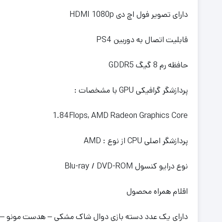
دارای تصویر فول اچ دی HDMI 1080p
قابلیت اتصال به دوربین PS4
حافظه رم 8 گیگ GDDR5
پردازشگر گرافیکی GPU با مشخصات :
1.84Flops, AMD Radeon Graphics Core
پردازشگر اصلی CPU از نوع : AMD
نوع درایو کنسول Blu-ray / DVD-ROM
اقلام همراه محصول
دارای یک عدد دسته بازی دوال شاک مشکی – هدست مونو – کابل برق – کابل HDMI – کاب