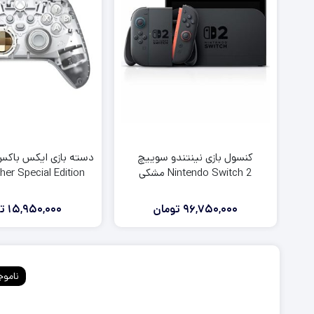
روکش آنالوگ دسته PS5
روکش آنالوگ دسته PS4
روکش و محافظ دسته PS5
روکش و محافظ دسته PS4
فرمان بازی PS5
فرمان بازی PS4
کنسول بازی نینتندو سوییچ
دسته بازی ایکس باکس
Nintendo Switch 2 مشکی
her Special Edition
96,750,000
تومان
15,950,000
ت
ناموج