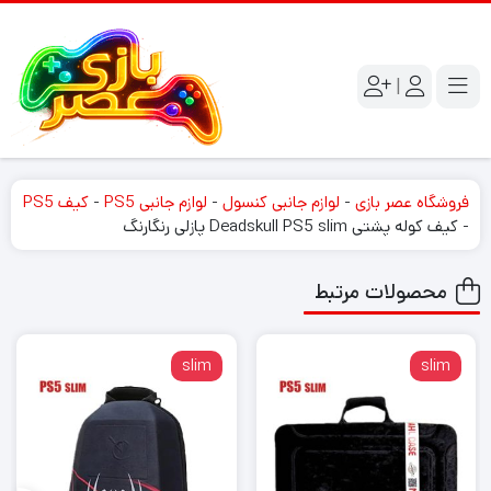
|
فروشگاه عصر بازی
-
لوازم جانبی کنسول
-
لوازم جانبی PS5
-
کیف PS5
-
کیف کوله پشتی Deadskull PS5 slim پازلی رنگارنگ
محصولات مرتبط
slim
slim