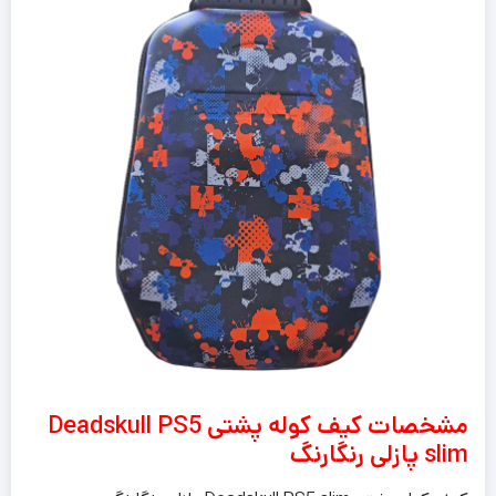
مشخصات کیف کوله پشتی Deadskull PS5
slim پازلی رنگارنگ