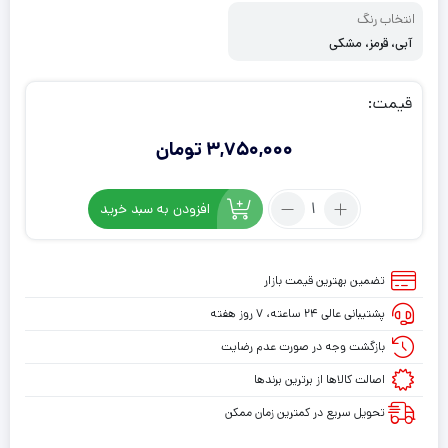
انتخاب رنگ
آبی، قرمز، مشکی
قیمت:
3,750,000
تومان
تعداد:
افزودن به سبد خرید
کیف
نینتندو
سوییچ
تضمین بهترین قیمت بازار
اولد
پشتیبانی عالی ۲۴ ساعته، ۷ روز هفته
مدل
splatoon
بازگشت وجه در صورت عدم رضایت
3
اصالت کالاها از برترین برندها
تحویل سریع در کمترین زمان ممکن