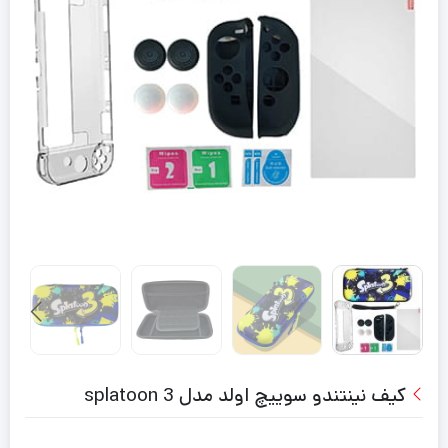
کیف نینتندو سوییچ اولد مدل splatoon 3