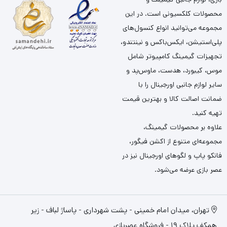
محصولات کلکسیونی است. در این
مجموعه می‌توانید انواع کنسول‌های
پلی‌استیشن، ایکس‌باکس و نینتندو،
تجهیزات گیمینگ کامپیوتر شامل
موس، کیبورد، هدست، ماوس‌پد و
سایر لوازم جانبی اورجینال را با
ضمانت اصالت کالا و بهترین قیمت
تهیه کنید.
علاوه بر محصولات گیمینگ،
مجموعه‌ای متنوع از اکشن فیگور،
فانکو پاپ و لگوهای اورجینال نیز در
عصر بازی عرضه می‌شود.
تهران، میدان امام خمینی - پشت شهرداری - پاساژ لباف - زیر
همکف پلاک 19 - فروشگاه عصربازی