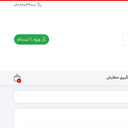
02186034001
ورود | ثبت‌نام
گیری سفارش
0
تندو
تی و کلاسیک
ی استیشن 3
ی استیشن 2