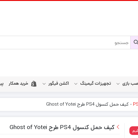
نصب بازی
تجهیزات گیمینگ
اکشن فیگور
خرید همکار
پی
-
کیف حمل کنسول PS4 طرح Ghost of Yotei
4
 و ایکس
کابل HDMI
کنسول نینتندو سوییچ
جانبی ایکس باکس سری اس و ایکس
لوازم جانبی نین
کنسول‌های دس
کابل شارژ دسته
دسته بازی (کنترلر) series
لوازم جانبی پل
کیف حمل کنسول PS4 طرح Ghost of Yotei
یم
ی
پایه و فن و شارژ series
کابل تصویر و صدا
لوازم جانبی پل