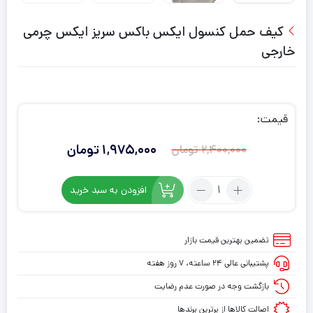
کیف حمل کنسول ایکس باکس سریز ایکس چرمی
خارجی
قیمت:
1,975,000
تومان
2,400,000
تومان
قیمت
قیمت
فعلی:
اصلی:
تعداد:
افزودن به سبد خرید
2,400,000
1,975,000
کیف
تومان
تومان.
حمل
کنسول
بود.
تضمین بهترین قیمت بازار
ایکس
پشتیبانی عالی ۲۴ ساعته، ۷ روز هفته
باکس
سریز
بازگشت وجه در صورت عدم رضایت
ایکس
اصالت کالاها از برترین برندها