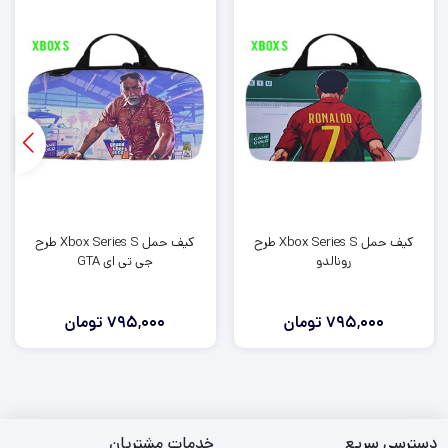
کیف حمل Xbox Series S طرح
کیف حمل Xbox Series S طرح
رونالدو
جی تی ای GTA
795,000
تومان
795,000
تومان
دسترسی سریع
خدمات مشتریان