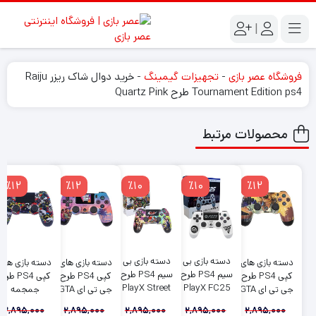
|
فروشگاه عصر بازی
-
تجهیزات گیمینگ
-
خرید دوال شاک ریزر Raiju
Tournament Edition ps4 طرح Quartz Pink
محصولات مرتبط
٪12
٪12
٪10
٪10
٪12
دسته بازی بی
دسته بازی بی
دسته بازی های
دسته بازی های
دسته بازی های
سیم PS4 طرح
سیم PS4 طرح
کپی PS4 طرح
کپی PS4 طرح
کپی PS4 طرح
PlayX Street
PlayX FC25
جی تی ای GTA
جی تی ای GTA
جمجمه
Fighter
SKULL
2,895,000
2,895,000
2,895,000
2,895,000
2,895,000