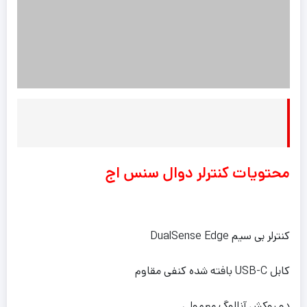
محتویات کنترلر دوال سنس اج
کنترلر بی سیم DualSense Edge
کابل USB-C بافته شده کنفی مقاوم
دو روکش آنالوگ معمولی