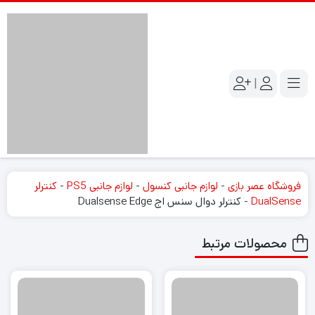
|
فروشگاه عصر بازی
-
لوازم جانبی کنسول
-
لوازم جانبی PS5
-
کنترلر
DualSense
-
کنترلر دوال سنس اج Dualsense Edge
محصولات مرتبط