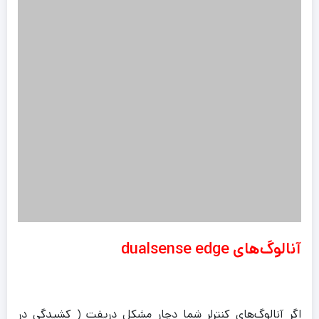
آنالوگ‌های dualsense edge
اگر آنالوگ‌های کنترلر شما دچار مشکل دریفت ( کشیدگی در