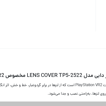
LENS COVER TP5-252 مخصوص PS VR2
کاور لنز Dobe مدل TP5-2522 یک محافظ کاربردی برای هدست PlayStation VR2 است که از 