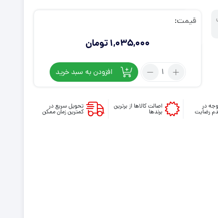
ی استیشن VR
ت دسته کنسول
قیمت:
1,035,000
تومان
تعداد:
افزودن به سبد خرید
کاور
لنز
PS
جه در
اصالت کالاها از برترین
تحویل سریع در
م رضایت
برندها
کمترین زمان ممکن
VR2
دابی
مدل
TP5-
2522