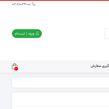
02186034001
ورود | ثبت‌نام
گیری سفارش
0
تندو
تی و کلاسیک
ی استیشن 3
ی استیشن 2