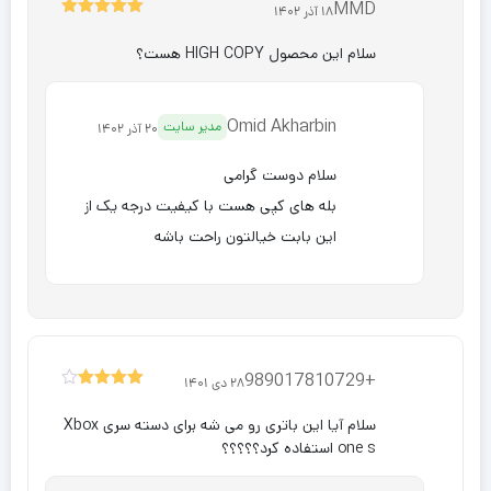
MMD
18 آذر 1402
5
نمره
از 5
سلام این محصول HIGH COPY هست؟
Omid Akharbin
مدیر سایت
20 آذر 1402
سلام دوست گرامی
بله های کپی هست با کیفیت درجه یک از
این بابت خیالتون راحت باشه
+989017810729
28 دی 1401
4
نمره
از 5
سلام آیا این باتری رو می شه برای دسته سری Xbox
one s استفاده کرد؟؟؟؟؟