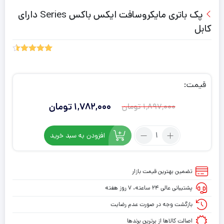
پک باتری مایکروسافت ایکس باکس Series دارای
کابل
2
امتیاز
4.50
از 5
امتیاز
مشتری
قیمت:
1,782,000
تومان
1,897,000
تومان
قیمت
قیمت
فعلی:
اصلی:
تعداد:
افزودن به سبد خرید
1,897,000
1,782,000
پک
تومان
تومان.
باتری
مایکروسافت
بود.
تضمین بهترین قیمت بازار
ایکس
پشتیبانی عالی ۲۴ ساعته، ۷ روز هفته
باکس
Series
بازگشت وجه در صورت عدم رضایت
دارای
اصالت کالاها از برترین برندها