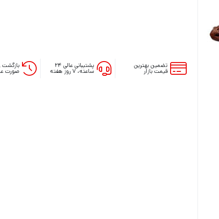
آنالوگ دسته ایکس باکس series
روکش و محافظ دسته series
فرمان بازی ایکس باکس series
لوازم جانبی ایکس باکس وان
لوازم جانبی ایکس باکس 360
تضمین بهترین
پشتیبانی عالی ۲۴
بازگشت و
قیمت بازار
ساعته، ۷ روز هفته
صورت عد