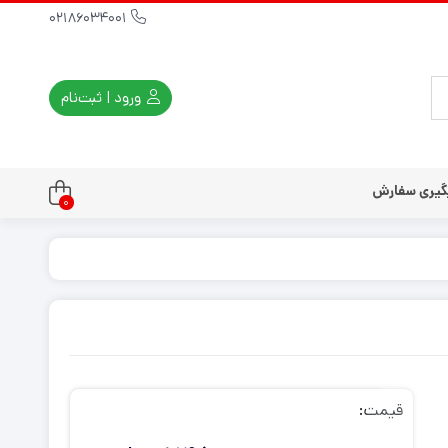
02186034001
ورود | ثبت‌نام
گیری سفارش
0
تندو
تی و کلاسیک
ی استیشن 3
ی استیشن 2
ی استیشن VR
ت دسته کنسول
قیمت: