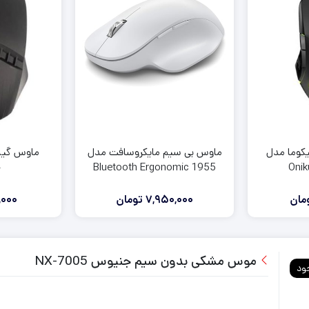
آنالوگ دسته ایکس باکس series
روکش و محافظ دسته series
فرمان بازی ایکس باکس series
لوازم جانبی ایکس باکس وان
لوازم جانبی ایکس باکس 360
ماوس بی سیم مایکروسافت مدل
کوما مدل
1955 Bluetooth Ergonomic
4
Oni
مان
7,950,000
تومان
000
موس مشکی بدون سیم جنیوس NX-7005
ود