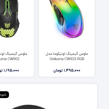
روکش آنالوگ دسته PS5
روکش آنالوگ دسته PS4
روکش و محافظ دسته PS5
روکش و محافظ دسته PS4
فرمان بازی PS5
فرمان بازی PS4
ماوس گیمینگ اونیکوما مدل
ماوس گیمینگ اونی
kuma CW902
Onikuma CW925 RGB
1,495,000
تومان
1,195,000
تو
ناموج