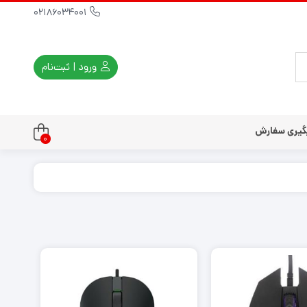
02186034001
ورود | ثبت‌نام
گیری سفارش
0
تندو
تی و کلاسیک
ی استیشن 3
ی استیشن 2
ی استیشن VR
ت دسته کنسول