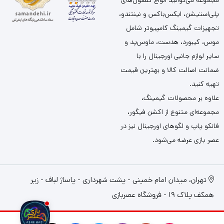
مجموعه می‌توانید انواع کنسول‌های
پلی‌استیشن، ایکس‌باکس و نینتندو،
تجهیزات گیمینگ کامپیوتر شامل
موس، کیبورد، هدست، ماوس‌پد و
سایر لوازم جانبی اورجینال را با
ضمانت اصالت کالا و بهترین قیمت
تهیه کنید.
علاوه بر محصولات گیمینگ،
مجموعه‌ای متنوع از اکشن فیگور،
فانکو پاپ و لگوهای اورجینال نیز در
عصر بازی عرضه می‌شود.
تهران، میدان امام خمینی - پشت شهرداری - پاساژ لباف - زیر
همکف پلاک 19 - فروشگاه عصربازی