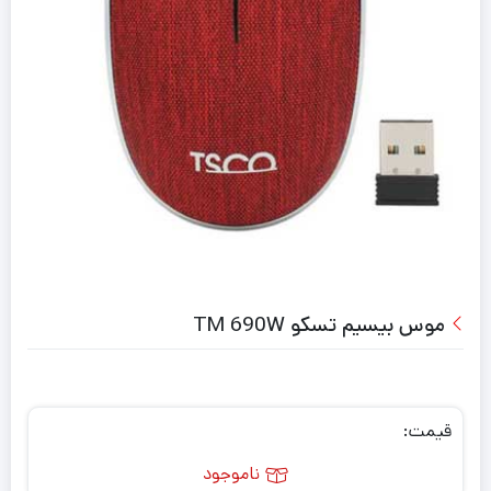
موس بیسیم تسکو TM 690W
قیمت:
ناموجود