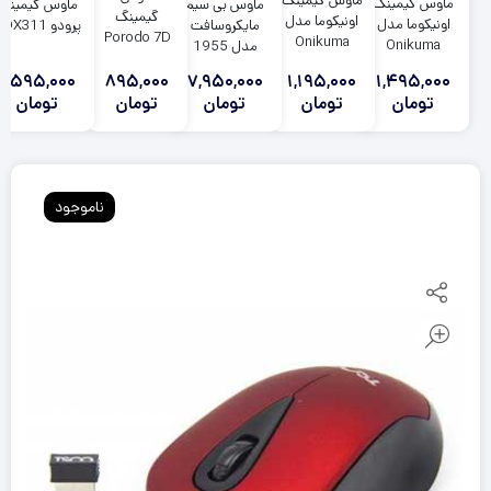
ماوس گیمینگ
ماوس گیمینگ
ماوس بی سیم
ماوس گیمینگ
گیمینگ
اونیکوما مدل
اونیکوما مدل
مایکروسافت
پرودو PDX311
Porodo 7D
Onikuma
Onikuma
مدل 1955
PDX314
CW902
CW925 RGB
Bluetooth
7,950,000
1,495,000
1,595,000
895,000
1,195,000
Ergonomic
تومان
تومان
تومان
تومان
تومان
ناموجود