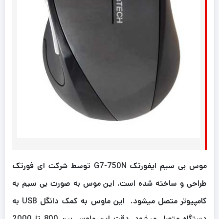
موس بی سیم ایفورتک G7-750N توسط شرکت ای فورتک
طراحی و ساخته شده است. این موس به صورت بی سیم به
کامپیوتر متصل میشود. این ماوس به کمک دانگل USB به
دستگاه متصل میشود. دقت این ماوس بین 800 تا 2000