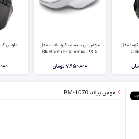
لوازم جانبی ایکس باکس وان
لوازم جانبی ایکس باکس 360
ماوس بی سیم مایکروسافت مدل
کوما مدل
1955 Bluetooth Ergonomic
4
Oni
مان
7,950,000
تومان
000
موس بیاند BM-1070
ود