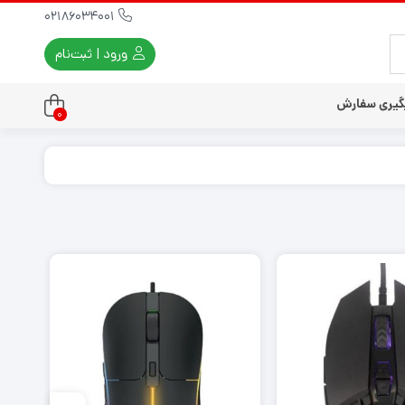
02186034001
ورود | ثبت‌نام
گیری سفارش
0
تندو
تی و کلاسیک
ی استیشن 3
ی استیشن 2
ی استیشن VR
ت دسته کنسول