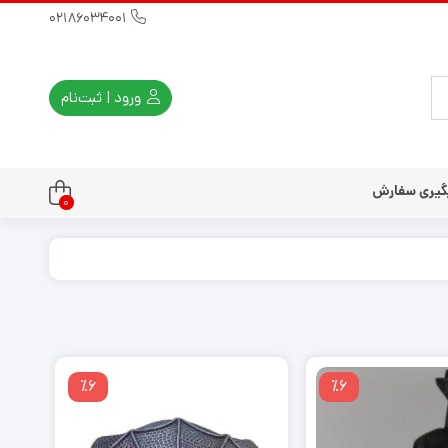
02186034001
ورود | ثبت‌نام
گیری سفارش
0
تندو
تی و کلاسیک
ی استیشن 3
ی استیشن 2
ی استیشن VR
٪6
٪6
ت دسته کنسول