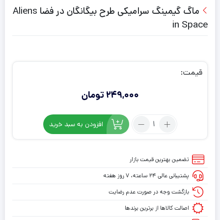
ماگ گیمینگ سرامیکی طرح بیگانگان در فضا Aliens
in Space
قیمت:
249,000
تومان
تعداد:
افزودن به سبد خرید
ماگ
گیمینگ
سرامیکی
تضمین بهترین قیمت بازار
طرح
پشتیبانی عالی ۲۴ ساعته، ۷ روز هفته
بیگانگان
در
بازگشت وجه در صورت عدم رضایت
فضا
اصالت کالاها از برترین برندها
Aliens