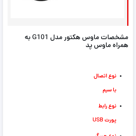
مشخصات ماوس هکتور مدل G101 به
همراه ماوس پد
نوع اتصال
با سیم
نوع رابط
پورت USB
نوع حسگر