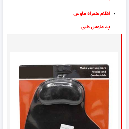
اقلام همراه ماوس
پد ماوس طبی