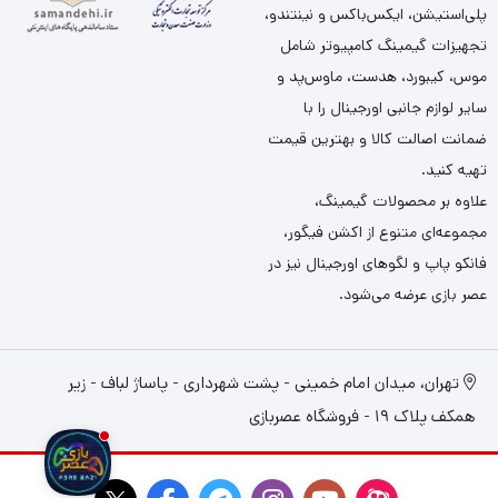
پلی‌استیشن، ایکس‌باکس و نینتندو،
تجهیزات گیمینگ کامپیوتر شامل
موس، کیبورد، هدست، ماوس‌پد و
سایر لوازم جانبی اورجینال را با
ضمانت اصالت کالا و بهترین قیمت
تهیه کنید.
علاوه بر محصولات گیمینگ،
مجموعه‌ای متنوع از اکشن فیگور،
فانکو پاپ و لگوهای اورجینال نیز در
عصر بازی عرضه می‌شود.
تهران، میدان امام خمینی - پشت شهرداری - پاساژ لباف - زیر
همکف پلاک 19 - فروشگاه عصربازی