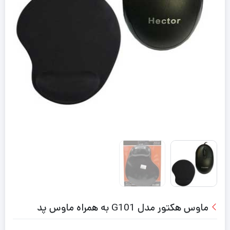
ماوس هکتور مدل G101 به همراه ماوس پد