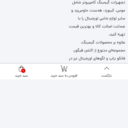
تجهیزات گیمینگ کامپیوتر شامل
موس، کیبورد، هدست، ماوس‌پد و
سایر لوازم جانبی اورجینال را با
ضمانت اصالت کالا و بهترین قیمت
تهیه کنید.
علاوه بر محصولات گیمینگ،
مجموعه‌ای متنوع از اکشن فیگور،
فانکو پاپ و لگوهای اورجینال نیز در
عصر بازی عرضه می‌شود.
0
بازگشت
افزودن به سبد خرید
سبد خرید
تهران، میدان امام خمینی - پشت شهرداری - پاساژ لباف - زیر
همکف پلاک 19 - فروشگاه عصربازی