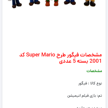
مشخصات فیگور طرح Super Mario کد
2001 بسته 5 عددی
مشخصات
نوع کالا : فیگور
تم: بازی فیلم انیمیشن
سری: سوپر ماریو