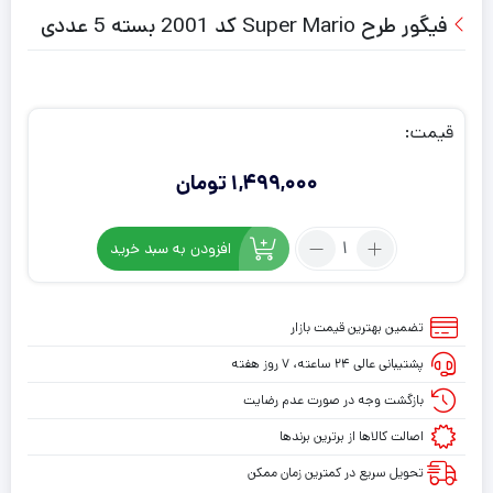
فیگور طرح Super Mario کد 2001 بسته 5 عددی
قیمت:
1,499,000
تومان
تعداد:
افزودن به سبد خرید
فیگور
طرح
Super
تضمین بهترین قیمت بازار
Mario
پشتیبانی عالی ۲۴ ساعته، ۷ روز هفته
کد
2001
بازگشت وجه در صورت عدم رضایت
بسته
اصالت کالاها از برترین برندها
5
تحویل سریع در کمترین زمان ممکن
عددی