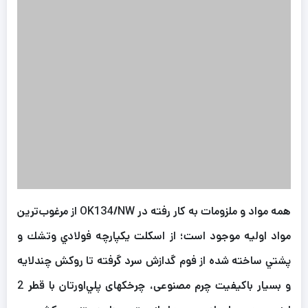
همه مواد و ملزومات به كار رفته در OK134/NW از مرغوب‌ترين
مواد اوليه موجود است؛ از اسكلت يكپارچه فولادي وتشك و
پشتي ساخته شده از فوم گدازش سرد گرفته تا روكش چندلایه
و بسیار باکیفیت چرم مصنوعی، چرخكهای پلي‌اورتان با قطر 2