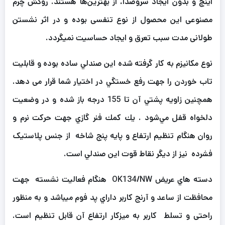
اينچ و بدون ايجاد سروصدا، از بهترين‌ها هستند. روکش چرم
مصنوعی این محصول از نوع تنفسی بوده و در اثر نشستن
طولانی مدت سبب تعرق و ایجاد حساسیت نمیگردد.
نوع مكانيزم به کار گرفته شده اين صندلي ساده بوده و قابليت
تاب خوردن را جهت رفع خستگي در اختیار شما قرار می دهد.
همچنين زاويه پشتي آن تا 155 درجه باز شده و در وضعيت
دلخواه قفل مي‌شود . يك كمك فنر گازي جهت حركت نرم و
روان هنگام تنظيم ارتفاع و پايه پنج شاخه از جنس پلاستیک
فشرده نيز از دیگر نقاط قوت اين صندلي است.
دسته هاي عريض OK134/NW هنگام فعالیت نشسته جهت
محافظت از ساعد و آرنج كاربر داراي پد فوم ميباشد و به منظور
راحتی و تسلط كاربر به ميزكار ارتفاع آن قابل تنظيم است.