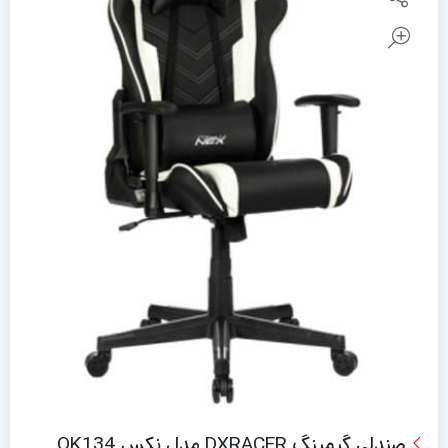
صندلی گیمینگ DXRACER مدل نکس OK134