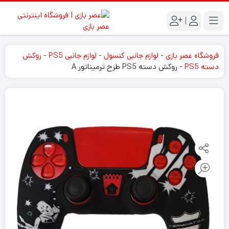
|
فروشگاه عصر بازی
-
لوازم جانبی کنسول
-
لوازم جانبی PS5
-
روکش
دسته PS5
-
روکش دسته PS5 طرح ترمیناتور A