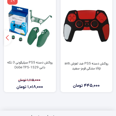
٪9
روکش دسته PS5 سیلیکونی 3 تکه
روکش دسته PS5 ضد لغزش anti
دابی Dobe TP5-1529
slip مشکی قرمز-سفید
1,115,000
تومان
445,000
تومان
1,018,000
تومان
قیمت
قیمت
فعلی:
اصلی:
1,115,000
1,018,000
تومان
تومان.
بود.