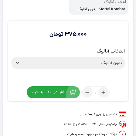
انتخاب آنالوگ
Mortal Kombat، بدون آنالوگ
375,000
تومان
انتخاب آنالوگ
تعداد:
افزودن به سبد خرید
روکش
دسته
PS4
تضمین بهترین قیمت بازار
طرح
پشتیبانی عالی ۲۴ ساعته، ۷ روز هفته
مورتال
کمبت
بازگشت وجه در صورت عدم رضایت