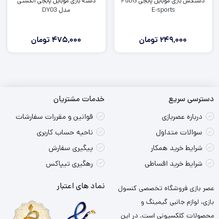
دستکش بازی موبایل پابجی PubG
دسته بازی موبایل پابجی انگشتی
E-sports
مدل DY03
249,000
تومان
475,000
تومان
دسترسی سریع
خدمات مشتریان
درباره عصربازی
قوانین و مقررات سفارشات
سوالات متداول
ناحیه حساب کاربری
شرایط خرید همکار
پیگیری سفارش
شرایط خرید اقساطی
رهگیری تیپاکس
نماد های اعتبار
عصر بازی فروشگاه تخصصی کنسول
بازی، لوازم جانبی گیمینگ و
محصولات کلکسیونی است. در این