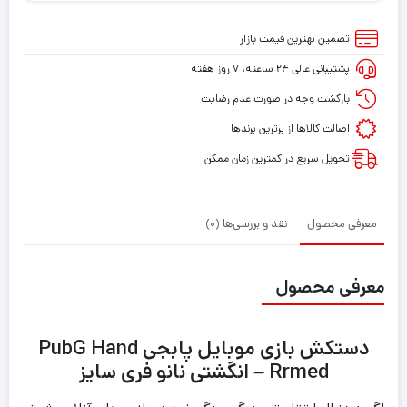
بازی
موبایل
تضمین بهترین قیمت بازار
پابجی
پشتیبانی عالی ۲۴ ساعته، ۷ روز هفته
PubG
Hand
بازگشت وجه در صورت عدم رضایت
Rrmed
اصالت کالاها از برترین برندها
تحویل سریع در کمترین زمان ممکن
معرفی محصول
نقد و بررسی‌ها (0)
معرفی محصول
دستکش بازی موبایل پابجی PubG Hand
Rrmed – انگشتی نانو فری سایز