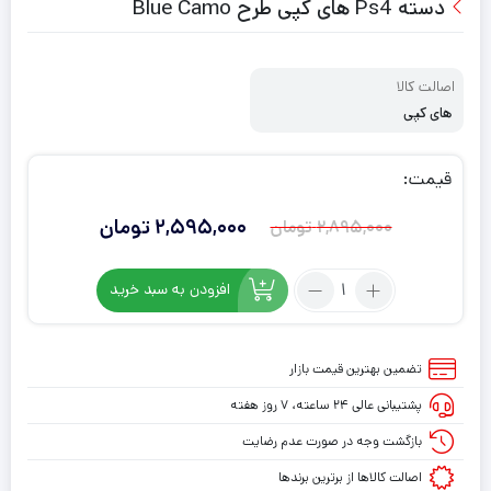
دسته Ps4 های کپی طرح Blue Camo
اصالت کالا
های کپی
قیمت:
2,595,000
تومان
2,895,000
تومان
قیمت
قیمت
فعلی:
اصلی:
تعداد:
افزودن به سبد خرید
2,895,000
2,595,000
دسته
تومان
تومان.
Ps4
های
بود.
تضمین بهترین قیمت بازار
کپی
پشتیبانی عالی ۲۴ ساعته، ۷ روز هفته
طرح
Blue
بازگشت وجه در صورت عدم رضایت
Camo
اصالت کالاها از برترین برندها