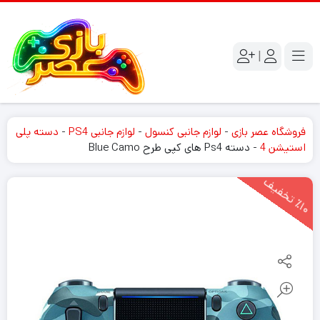
|
فروشگاه عصر بازی
-
لوازم جانبی کنسول
-
لوازم جانبی PS4
-
دسته پلی
استیشن 4
-
دسته Ps4 های کپی طرح Blue Camo
1
0
ت
خ
ف
ی
٪
ف