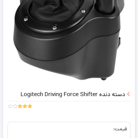
دسته دنده Logitech Driving Force Shifter
2
امتیاز
3.00
از 5
امتیاز
قیمت:
مشتری