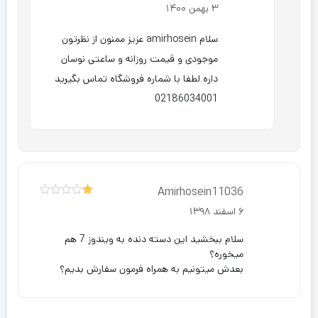
3 بهمن 1400
سلام amirhosein عزیز ممنون از نظرتون
موجودی و قیمت روزانه و ساعتی نوسان
داره لطفا با شماره فروشگاه تماس بگیرید
02186034001
Amirhosein11036
نمره
6 اسفند 1398
1
از
5
سلام ببخشید این دسته دنده به ویندوز 7 هم
میخوره؟
بعدش میتونیم به همراه فرمون سفارش بدیم؟