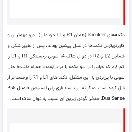
دکمه‌های Shoulder (همان R1 و L1 خودمان)، جزو مهم‌ترین و
کاربردی‌ترین دکمه‌ها در نسل پیشین بودند. پس از تغییر شکل و
شمایل L2 و R2 در دوال شاک 4، سونی برجستگی R1 و L1 را
کم کرد که خرابی این دو دکمه را در دراز‌مدت همراه داشت؛ حال
سونی با پی‌بردن به این مشکل، دکمه‌های L1 و R1 را برجسته‌تر از
قبل کرده است. دیگر تغییر دسته
بازی پلی استیشن 5 مدل Ps5
DualSense
، حذفی گودی زیرین آن نسبت به دوال شاک است.