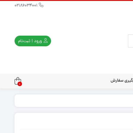
02186034001
ورود | ثبت‌نام
گیری سفارش
0
تندو
تی و کلاسیک
ی استیشن 3
ی استیشن 2