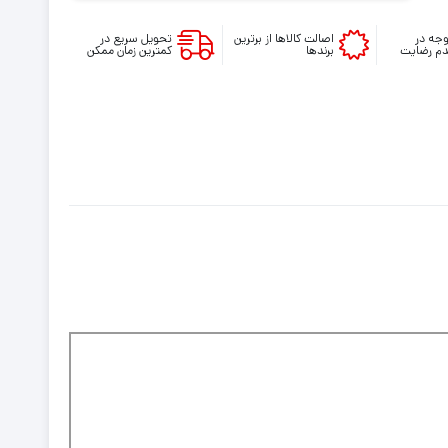
پلی
استیشن
جه در
اصالت کالاها از برترین
تحویل سریع در
م رضایت
برندها
کمترین زمان ممکن
4
PS4
Dualshock