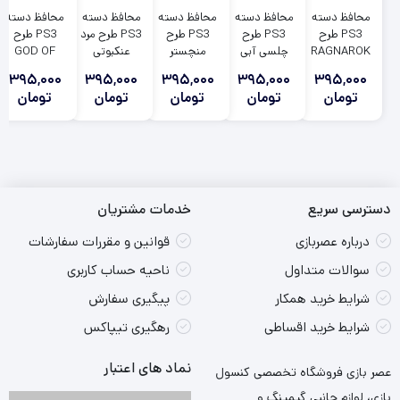
محافظ دسته
محافظ دسته
محافظ دسته
محافظ دسته
محافظ دسته
PS3 طرح
PS3 طرح
PS3 طرح
PS3 طرح مرد
PS3 طرح
RAGNAROK
چلسی آبی
منچستر
عنکبوتی
GOD OF
یونایتد آبی
SPIDERMAN
WAR A
395,000
395,000
395,000
395,000
395,000
2
تومان
تومان
تومان
تومان
تومان
دسترسی سریع
خدمات مشتریان
درباره عصربازی
قوانین و مقررات سفارشات
سوالات متداول
ناحیه حساب کاربری
شرایط خرید همکار
پیگیری سفارش
شرایط خرید اقساطی
رهگیری تیپاکس
نماد های اعتبار
عصر بازی فروشگاه تخصصی کنسول
بازی، لوازم جانبی گیمینگ و