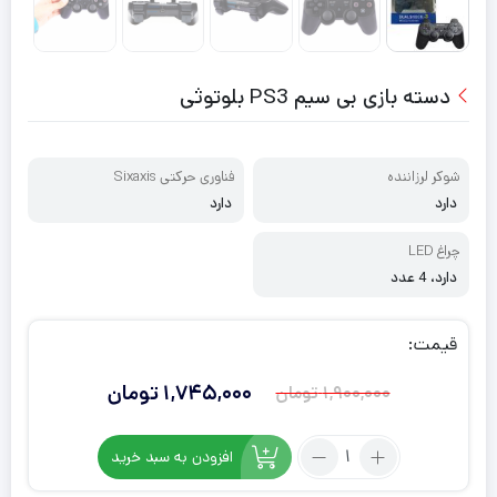
دسته بازی بی سیم PS3 بلوتوثی
شوکر لرزاننده
فناوری حرکتی Sixaxis
دارد
دارد
چراغ LED
دارد، 4 عدد
قیمت:
1,745,000
تومان
1,900,000
تومان
قیمت
قیمت
فعلی:
اصلی:
تعداد:
افزودن به سبد خرید
1,900,000
1,745,000
دسته