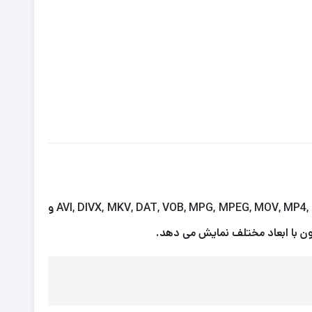
دانگل WiFi انی کست با استفاده از تکنولوژی بی سیم وای فای به موبایل شما متصل شده فرمت های ویدئویی AVI, DIVX, MKV, DAT, VOB, MPG, MPEG, MOV, MP4, RM, RMVB, WMV و