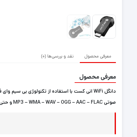
معرفی محصول
نقد و بررسی‌ها (0)
معرفی محصول
صوتی MP3 – WMA – WAV – OGG – AAC – FLAC و حتی عکس‌هایی با فرمت JPG – BMP – PNG را بر روی صفحه بزرگ تلویزیون با ابعاد مختلف نمایش می دهد.