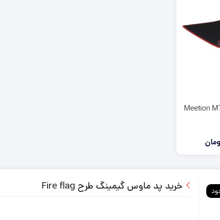
آنالوگ دسته ایکس باکس series
روکش و محافظ دسته series
فرمان بازی ایکس باکس series
لوازم جانبی ایکس باکس وان
لوازم جانبی ایکس باکس 360
 پد گیمینگ Meetion MT-
مان
خرید پد ماوس گیمینگ طرح Fire flag
ود