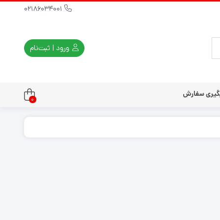
02186034001
ورود | ثبت‌نام
گیری سفارش
0
تندو
تی و کلاسیک
ی استیشن 3
ی استیشن 2
ی استیشن VR
ت دسته کنسول