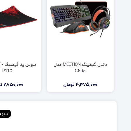
روکش آنالوگ دسته PS5
روکش آنالوگ دسته PS4
روکش و محافظ دسته PS5
روکش و محافظ دسته PS4
فرمان بازی PS5
فرمان بازی PS4
باندل گیمینگ MEETION مدل
ماوس
P110
C505
4,375,000
تومان
2,750,000
تو
ناموج