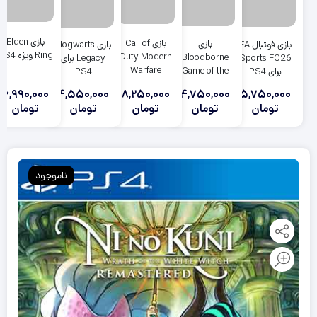
بازی Elden
بازی Call of
بازی
بازی فوتبال EA
بازی Hogwarts
Ring ویژه PS4
Duty Modern
Bloodborne
Sports FC26
Legacy برای
Warfare
Game of the
برای PS4
PS4
Remastered
Year برای PS4
6,990,000
4,550,000
8,250,000
4,750,000
5,750,000
برای PS4
تومان
تومان
تومان
تومان
تومان
ناموجود