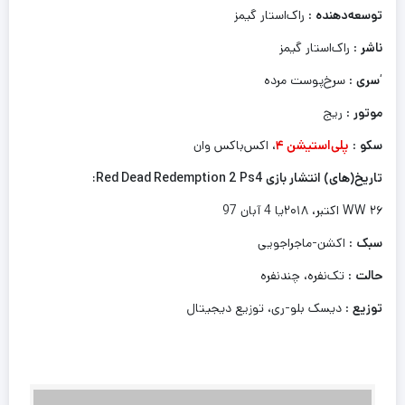
توسعه‌دهنده
: راک‌استار گیمز
ناشر
: راک‌استار گیمز
‘
سری
: سرخ‌پوست مرده
موتور
: ریج
سکو
:
پلی‌استیشن ۴
، اکس‌باکس وان
تاریخ(های) انتشار بازی Red Dead Redemption 2 Ps4:
WW ۲۶ اکتبر، ۲۰۱۸یا 4 آبان 97
سبک
: اکشن-ماجراجویی
حالت
: تک‌نفره، چندنفره
توزیع
: دیسک بلو-ری، توزیع دیجیتال