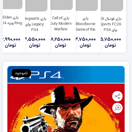
بازی Elden
بازی Call of
بازی
بازی فوتبال EA
بازی Hogwarts
Ring ویژه PS4
Duty Modern
Bloodborne
Sports FC26
Legacy برای
Warfare
Game of the
برای PS4
PS4
Remastered
Year برای PS4
6,990,000
4,550,000
8,250,000
4,750,000
5,750,000
برای PS4
تومان
تومان
تومان
تومان
تومان
ناموجود