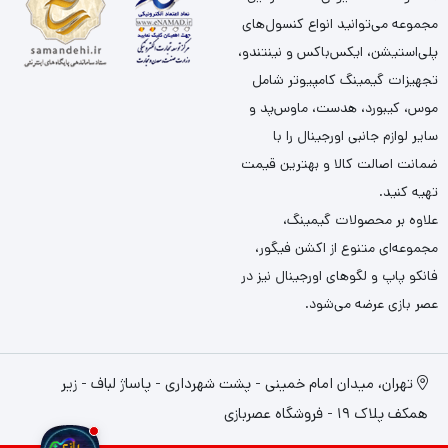
مجموعه می‌توانید انواع کنسول‌های
پلی‌استیشن، ایکس‌باکس و نینتندو،
تجهیزات گیمینگ کامپیوتر شامل
موس، کیبورد، هدست، ماوس‌پد و
سایر لوازم جانبی اورجینال را با
ضمانت اصالت کالا و بهترین قیمت
تهیه کنید.
علاوه بر محصولات گیمینگ،
مجموعه‌ای متنوع از اکشن فیگور،
فانکو پاپ و لگوهای اورجینال نیز در
عصر بازی عرضه می‌شود.
تهران، میدان امام خمینی - پشت شهرداری - پاساژ لباف - زیر
همکف پلاک 19 - فروشگاه عصربازی