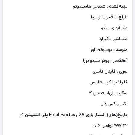
تهیه‌کننده
: شینجی هاشیموتو
طراح
: تتسویا نومورا
ماسانوری ساتو
ماساشی تاکیزاوا
هنرمند
: یوسوکه ناورا
آهنگساز
: یوکو شیمومورا
سری
: فاینال فانتزی
فابولا نوا کریستالیس
سکو
: پلی‌استیشن ۴
اکس‌باکس وان
تاریخ(های) انتشار بازی Final Fantasy XV پلی استیشن 4:
WW ۲۹ نوامبر، ۲۰۱۶