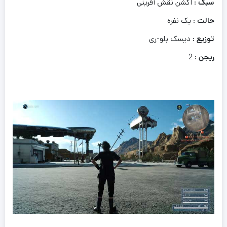
سبک
: اکشن نقش آفرینی
حالت
: یک نفره
توزیع
: دیسک بلو-ری
ریجن
: 2