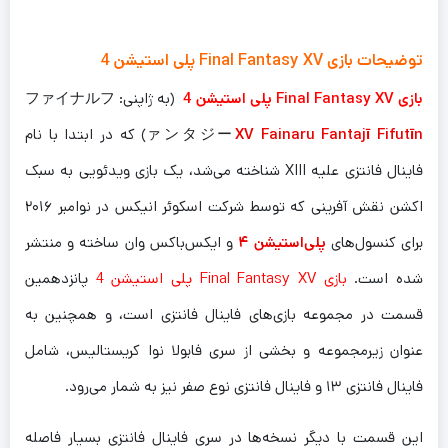
توضیحات بازی Final Fantasy XV پلی استیشن 4
بازی Final Fantasy XV پلی استیشن 4
(به ژاپنی: ファイナルフ
XV Fainaru Fantajī Fifutīn
ァンタジー
) که در ابتدا با نام
فاینال فانتزی علیه XIII شناخته می‌شد، یک بازی ویدئویی به سبک
اکشن نقش آفرینی که توسط شرکت اسکوئر انیکس در نوامبر ۲۰۱۶
برای کنسول‌های
پلی‌استیشن ۴
و ایکس‌باکس وان ساخته و منتشر
شده است.
بازی Final Fantasy XV پلی استیشن 4
پانزدهمین
قسمت در مجموعه بازی‌های فاینال فانتزی است، و همچنین به
عنوان زیرمجموعه و بخشی از سری فابولا نوا کریستالیس، شامل
فاینال فانتزی ۱۳ و فاینال فانتزی نوع صفر نیز به شمار می‌رود.
این قسمت با دیگر نسخه‌ها در سری فاینال فانتزی بسیار فاصله