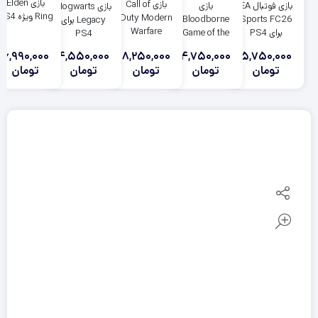
بازی Elden
بازی Call of
بازی
بازی فوتبال EA
بازی Hogwarts
Ring ویژه PS4
Duty Modern
Bloodborne
Sports FC26
Legacy برای
Warfare
Game of the
برای PS4
PS4
Remastered
Year برای PS4
8,250,000
6,990,000
4,550,000
4,750,000
5,750,000
برای PS4
تومان
تومان
تومان
تومان
تومان