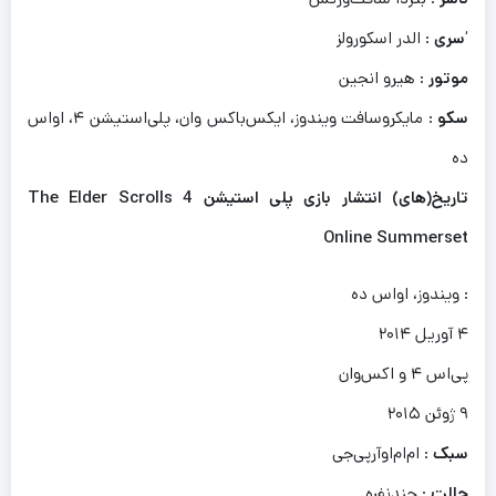
‘
سری
: الدر اسکورولز
موتور
: هیرو انجین
سکو
: مایکروسافت ویندوز، ایکس‌باکس وان، پلی‌استیشن ۴، اواس
ده
تاریخ(های) انتشار
بازی پلی استیشن 4 The Elder Scrolls
Online Summerset
: ویندوز، اواس ده
۴ آوریل ۲۰۱۴
پی‌اس ۴ و اکس‌وان
۹ ژوئن ۲۰۱۵
سبک
: ام‌ام‌اوآرپی‌جی
حالت
: چندنفره