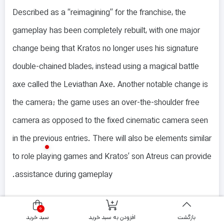
Described as a “reimagining” for the franchise, the
gameplay has been completely rebuilt, with one major
change being that Kratos no longer uses his signature
double-chained blades, instead using a magical battle
axe called the Leviathan Axe. Another notable change is
the camera; the game uses an over-the-shoulder free
camera as opposed to the fixed cinematic camera seen
in the previous entries. There will also be elements similar
to role playing games and Kratos’ son Atreus can provide
assistance during gameplay.
A short text-based game called
God of War
: A Call from
0
the Wilds was released on February 1, 2018 through
بازگشت
افزودن به سبد خرید
سبد خرید