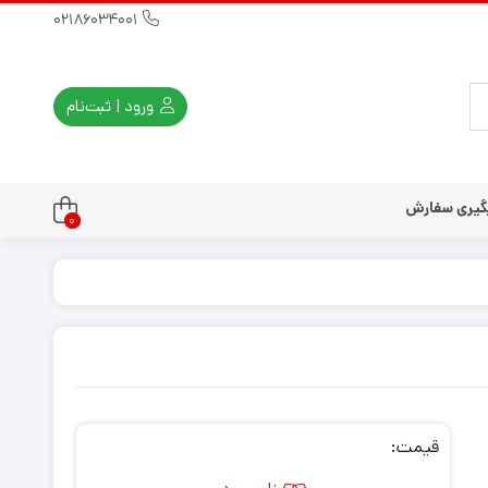
02186034001
ورود | ثبت‌نام
گیری سفارش
0
تندو
تی و کلاسیک
ی استیشن 3
ی استیشن 2
ی استیشن VR
ت دسته کنسول
قیمت: