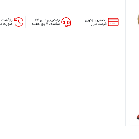
آنالوگ دسته ایکس باکس series
روکش و محافظ دسته series
فرمان بازی ایکس باکس series
تضمین بهترین
پشتیبانی عالی ۲۴
بازگشت و
قیمت بازار
ساعته، ۷ روز هفته
صورت عد
لوازم جانبی ایکس باکس وان
لوازم جانبی ایکس باکس 360