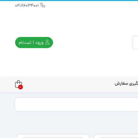
02186034001
ورود | ثبت‌نام
گیری سفارش
0
تندو
تی و کلاسیک
ی استیشن 3
ی استیشن 2