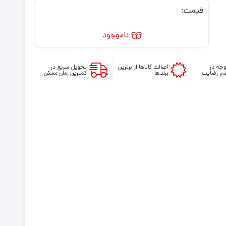
قیمت:
ناموجود
جه در
اصالت کالاها از برترین
تحویل سریع در
م رضایت
برندها
کمترین زمان ممکن