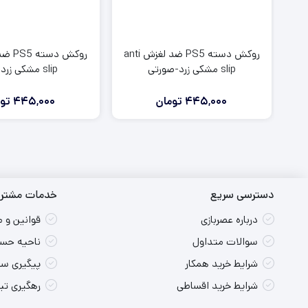
روکش دسته PS5 ضد لغزش anti
slip مشکی زرد-صورتی
slip مشکی زرد-قرمز
445,000
تومان
445,000
تو
دسترسی سریع
خدمات مشتری
درباره عصربازی
قوانین و 
سوالات متداول
ناحیه حسا
شرایط خرید همکار
پیگیری س
شرایط خرید اقساطی
رهگیری ت