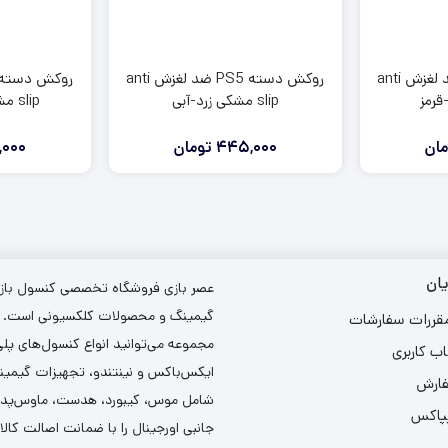
روکش دسته PS5 ضد لغزش anti
روکش دسته PS5 ضد لغزش anti
slip مشکی زرد-آبی
slip مشکی صورتی-سبز
مان
445,000
تومان
000
ان
عصر بازی فروشگاه تخصصی کنسول بازی،
گیمینگ و محصولات کلکسیونی است. د
مقررات سفارشات
مجموعه می‌توانید انواع کنسول‌های پل
ب کاربری
ایکس‌باکس و نینتندو، تجهیزات گیمین
فارش
شامل موس، کیبورد، هدست، ماوس‌پد و 
یپاکس
جانبی اورجینال را با ضمانت اصالت کالا