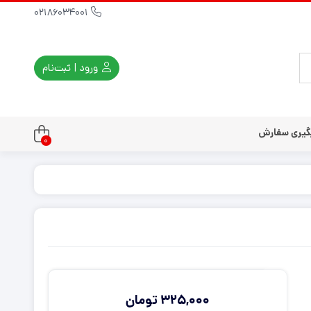
02186034001
ورود | ثبت‌نام
گیری سفارش
0
تندو
تی و کلاسیک
ی استیشن 3
ی استیشن 2
ی استیشن VR
ت دسته کنسول
325,000
تومان