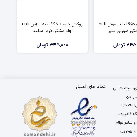
روکش دسته PS5 ضد لغزش anti
روکش دسته PS5 ضد لغزش anti
slip مشکی قرمز-سفید
445,
تومان
445,000
تومان
نماد های اعتبار
 لوازم جانبی
ر این
ی‌استیشن،
گ کامپیوتر
سایر لوازم
 و بهترین