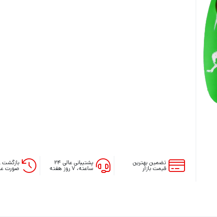
آنالوگ
آنالوگ دسته ایکس باکس series
روکش و محافظ دسته series
فرمان بازی ایکس باکس series
لوازم جانبی ایکس باکس وان
لوازم جانبی ایکس باکس 360
تضمین بهترین
پشتیبانی عالی ۲۴
بازگشت و
قیمت بازار
ساعته، ۷ روز هفته
صورت عد