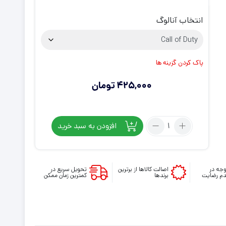
انتخاب آنالوگ
پاک کردن گزینه ها
425,000
تومان
تعداد:
افزودن به سبد خرید
روکش
دسته
PS5
طرح
جه در
اصالت کالاها از برترین
تحویل سریع در
م رضایت
برندها
کمترین زمان ممکن
Animalia