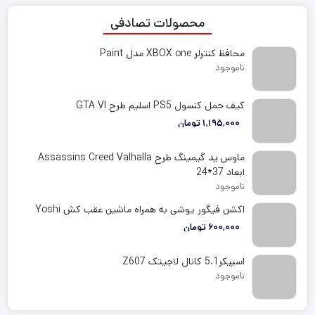
محصولات تصادفی
محافظ کنترلر XBOX one مدل Paint
ناموجود
کیف حمل کنسول PS5 اسلیم طرح GTA VI
1,195,000
تومان
ماوس پد گیمینگ طرح Assassins Creed Valhalla
ابعاد 37*24
ناموجود
اکشن فیگور یوشی به همراه ماشین عقب کش Yoshi
600,000
تومان
اسپیکر5.1 کانال لاجیتک Z607
ناموجود