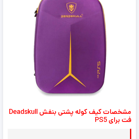
مشخصات کیف کوله پشتی بنفش Deadskull
فت برای PS5