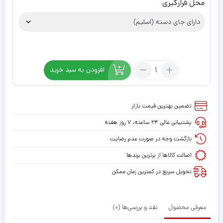
محل قرارگیری
تعداد:
افزودن به سبد خرید
کیف
کنسول
PS4
تضمین بهترین قیمت بازار
طرح
پشتیبانی عالی ۲۴ ساعته، ۷ روز هفته
Joker
Phoenix
بازگشت وجه در صورت عدم رضایت
اصالت کالاها از برترین برندها
تحویل سریع در کمترین زمان ممکن
معرفی محصول
نقد و بررسی‌ها (0)